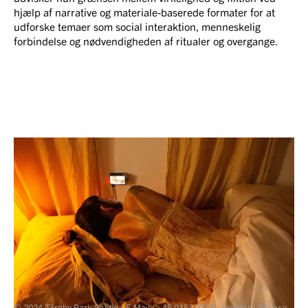
hjælp af narrative og materiale-baserede formater for at
udforske temaer som social interaktion, menneskelig
forbindelse og nødvendigheden af ​​ritualer og overgange.
© 2024
Tårnby Park Studio
|
E-Mail
|
+45 9153 3715
|
Imprint
|
Privacy