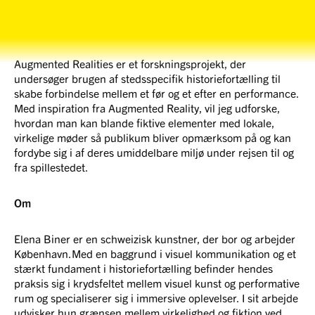
Tårnby Park Studio
Augmented Realities er et forskningsprojekt, der
undersøger brugen af ​​stedsspecifik historiefortælling til
skabe forbindelse mellem et før og et efter en performance.
Med inspiration fra Augmented Reality, vil jeg udforske,
hvordan man kan blande fiktive elementer med lokale,
virkelige møder så publikum bliver opmærksom på og kan
fordybe sig i af deres umiddelbare miljø under rejsen til og
fra spillestedet.
Om
Elena Biner er en schweizisk kunstner, der bor og arbejder
København.Med en baggrund i visuel kommunikation og et
stærkt fundament i historiefortælling befinder hendes
praksis sig i krydsfeltet mellem visuel kunst og performative
rum og specialiserer sig i immersive oplevelser. I sit arbejde
udvisker hun grænsen mellem virkelighed og fiktion ved