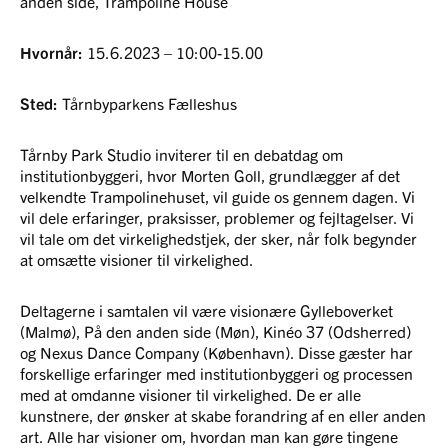
anden side, Trampoline House
Hvornår:
15.6.2023 – 10:00-15.00
Sted:
Tårnbyparkens Fælleshus
Tårnby Park Studio inviterer til en debatdag om
institutionbyggeri, hvor Morten Goll, grundlægger af det
velkendte Trampolinehuset, vil guide os gennem dagen. Vi
vil dele erfaringer, praksisser, problemer og fejltagelser. Vi
vil tale om det virkelighedstjek, der sker, når folk begynder
at omsætte visioner til virkelighed.
Deltagerne i samtalen vil være visionære Gylleboverket
(Malmø), På den anden side (Møn), Kinéo 37 (Odsherred)
og Nexus Dance Company (København). Disse gæster har
forskellige erfaringer med institutionbyggeri og processen
med at omdanne visioner til virkelighed. De er alle
kunstnere, der ønsker at skabe forandring af en eller anden
art. Alle har visioner om, hvordan man kan gøre tingene