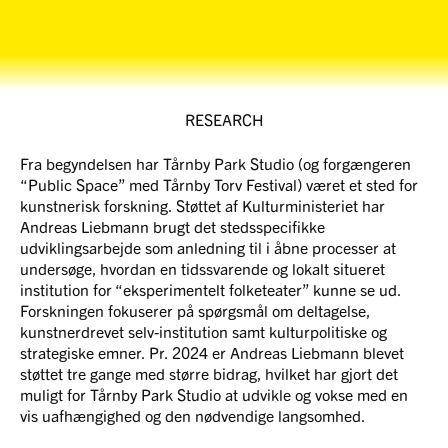
Tårnby Park Studio
RESEARCH
Fra begyndelsen har Tårnby Park Studio (og forgængeren
“Public Space” med Tårnby Torv Festival) været et sted for
kunstnerisk forskning. Støttet af Kulturministeriet har
Andreas Liebmann brugt det stedsspecifikke
udviklingsarbejde som anledning til i åbne processer at
undersøge, hvordan en tidssvarende og lokalt situeret
institution for “eksperimentelt folketeater” kunne se ud.
Forskningen fokuserer på spørgsmål om deltagelse,
kunstnerdrevet selv-institution samt kulturpolitiske og
strategiske emner. Pr. 2024 er Andreas Liebmann blevet
støttet tre gange med større bidrag, hvilket har gjort det
muligt for Tårnby Park Studio at udvikle og vokse med en
vis uafhængighed og den nødvendige langsomhed.