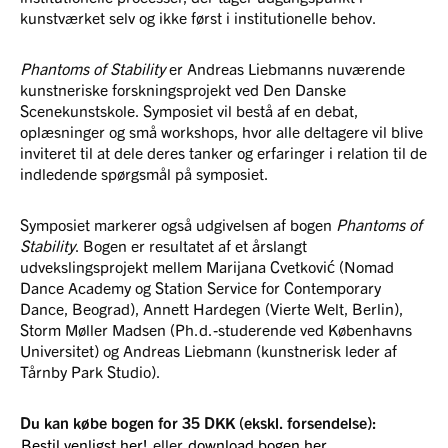
kunstværket selv og ikke først i institutionelle behov.
Phantoms of Stability
er Andreas Liebmanns nuværende
kunstneriske forskningsprojekt ved Den Danske
Scenekunstskole. Symposiet vil bestå af en debat,
oplæsninger og små workshops, hvor alle deltagere vil blive
inviteret til at dele deres tanker og erfaringer i relation til de
indledende spørgsmål på symposiet.
Symposiet markerer også udgivelsen af bogen
Phantoms of
Stability
. Bogen er resultatet af et årslangt
udvekslingsprojekt mellem Marijana Cvetković (Nomad
Dance Academy og Station Service for Contemporary
Dance, Beograd), Annett Hardegen (Vierte Welt, Berlin),
Storm Møller Madsen (Ph.d.-studerende ved Københavns
Universitet) og Andreas Liebmann (kunstnerisk leder af
Tårnby Park Studio).
Du kan købe bogen for 35 DKK (ekskl. forsendelse):
Bestil venligst her!
eller
download bogen her
.