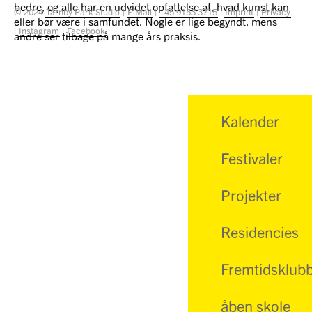
bedre, og alle har en udvidet opfattelse af, hvad kunst kan
© 2024
Tårnby Park Studio
|
E-Mail
|
+45 9153 3715
|
Imprint
|
Privacy
eller bør være i samfundet. Nogle er lige begyndt, mens
|
Instagram
|
Facebook
andre ser tilbage på mange års praksis.
Kalender
Festivaler
Projekter
Residencies
Fremtidsklub
åben skole