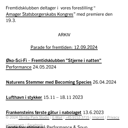
Fremtidsklubben deltager i vores forestilling “
Amager Statsborgerskabs Kongres
” med premiere den
19.3.
ARKIV
Parade for fremtiden: 12.09.2024
Øko-Sci-Fi – Fremtidsklubben ”Stjerne i natten”
Performance
24.05.2024
Naturens Stemmer med Becoming Species
26.04.2024
Lufthavn i stykker
15.11 – 18.11 2023
Frankensteins første gåtur i nabolaget
13.6.2023
© 2024
Tårnby Park Studio
|
E-Mail
|
+45 9153 3715
|
Imprint
|
Privacy
|
Instagram
|
Facebook
Første forestilling på Performance & Soup