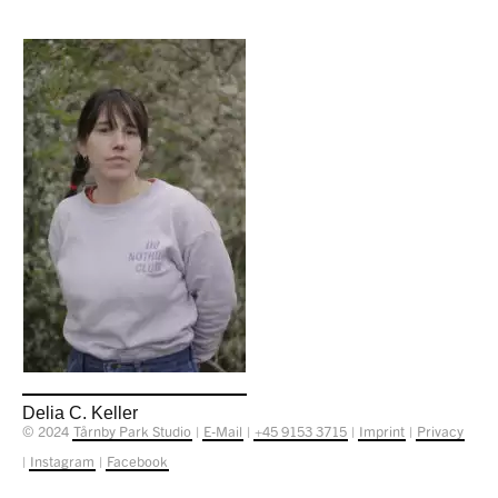
Delia C. Keller
© 2024
Tårnby Park Studio
|
E-Mail
|
+45 9153 3715
|
Imprint
|
Privacy
|
Instagram
|
Facebook