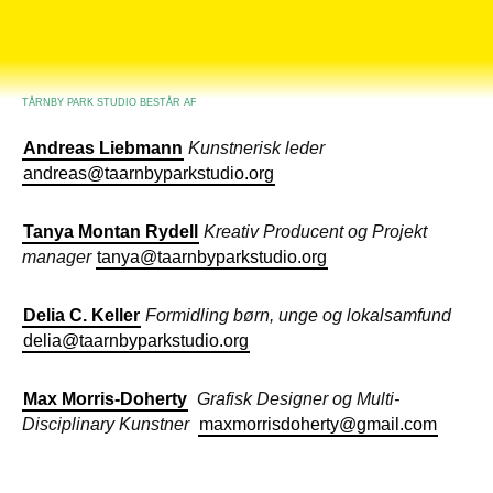
Tårnby Park Studio
TÅRNBY PARK STUDIO BESTÅR AF
Andreas Liebmann
Kunstnerisk leder
andreas@taarnbyparkstudio.org
Tanya Montan Rydell
Kreativ Producent
og
Projekt
manager
tanya@taarnbyparkstudio.org
Delia C. Keller
F
ormidling børn, unge og lokalsamfund
delia@taarnbyparkstudio.org
Max Morris-Doherty
Grafisk Designer og Multi-
Disciplinary Kunstner
maxmorrisdoherty@gmail.com