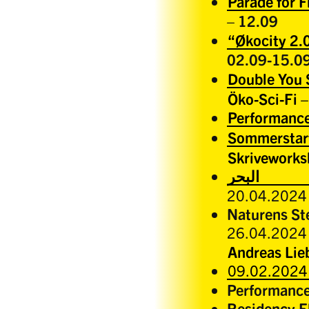
Parade for 
– 12.09
“Økocity 2.
02.09-15.0
Double You 
Öko-Sci-Fi –
Performanc
Sommerstart
Skriveworkshop: G
البحر
20.04.2024
Naturens S
26.04.2024
Andreas Lie
09.02.2024
Performance
Residency E