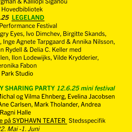
gman & Kalliopi Siganou
 Hovedbibliotek
9.25
LEGELAND
Performance Festival
ry Eyes, Ivo Dimchev, Birgitte Skands,
k, Inge Agnete Tarpgaard & Annika Nilsson,
 Rydell & Delia C. Keller med
en, Ilon Lodewijks, Vilde Krydderier,
ronika Fabon
 Park Studio
Y SHARING PARTY
12.6.25 mini festival
ichal og Vilma Ehnberg, Evelina Jacobsen
Ane Carlsen, Mark Tholander, Andrea
 Ragni Halle
re på SYDHAVN TEATER
Stedsspecifik
2. Mai -1. Juni