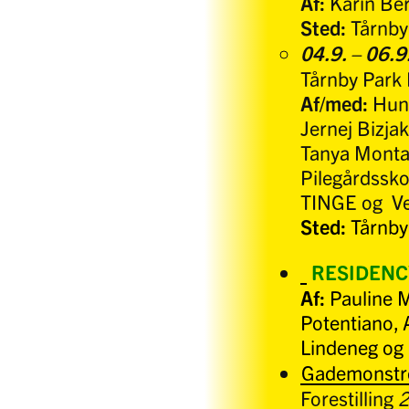
Af:
Karin Ber
Sted:
Tårnby
04.9. – 06.
Tårnby Park 
Af/med:
Hung
Jernej Bizja
Tanya Montan
Pilegårdsskol
TINGE og Ve
Sted:
Tårnby
RESIDENC
Af:
Pauline M
Potentiano, 
Lindeneg og
Gademonst
Forestilling
2