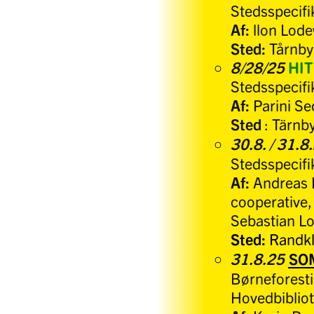
Stedsspecifi
Af:
llon Lode
Sted:
Tårnby
8/28/25
HIT
Stedsspecifi
Af:
Parini S
Sted
: Tärnb
30.8. / 31.8
Stedsspecifi
Af:
Andreas L
cooperative,
Sebastian L
Sted:
Randkl
31.8
.25
SOM
Børneforesti
Hovedbibliot