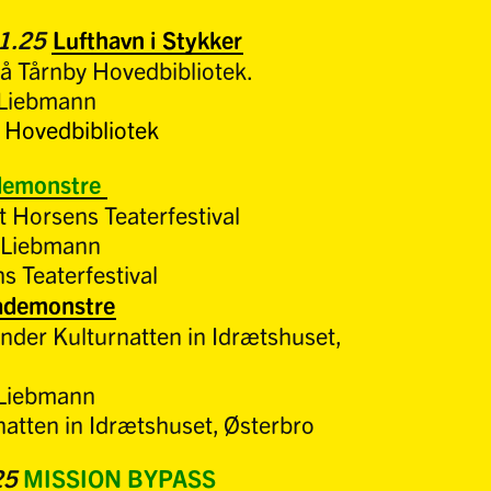
11.25
Lufthavn i Stykker
 på Tårnby Hovedbibliotek.
Liebmann
 Hovedbibliotek
emonstre
at Horsens Teaterfestival
 Liebmann
 Teaterfestival
ademonstre
 under Kulturnatten in Idrætshuset,
 Liebmann
atten in Idrætshuset, Østerbro
25
MISSION BYPASS