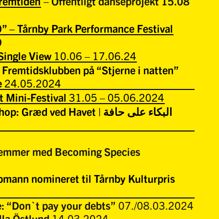
Fremtiden
– Offentligt danseprojekt 15.08
0” – Tårnby Park Performance Festival
9
Single View
10.06 – 17.06.24
 Fremtidsklubben på “Stjerne i natten”
e
24.05.2024
 Mini-Festival
31.05 – 05.06.2024
ræd ved Havet | البكاء على حافة
temmer med Becoming Species
bmann nomineret til Tårnby Kulturpris
: “Don`t pay your debts”
07./08.03.2024
lla Östlund
14.03.2024