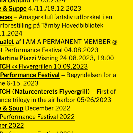
e & Suppe
4./11./18.12.2023
ieces
– Amagers luftfartsliv udforsket i en
erforestilling på Tårnby Hovedbibliotek
.11.2024
ualet
af I AM A PERMANENT MEMBER @
et Performance Festival 04.08.2023
artina Piazzi
Visning 24.08.2023, 19:00
TCH
@ Flyvergrillen 10.09.2023
 Performance Festival
– Begyndelsen for a
une 6-15, 2023
H (Naturcenterets Flyvergrill)
– First of
nce trilogy in the air harbor 05/26/2023
e & Soup
December 2022
 Performance Festival 2022
oner 2022