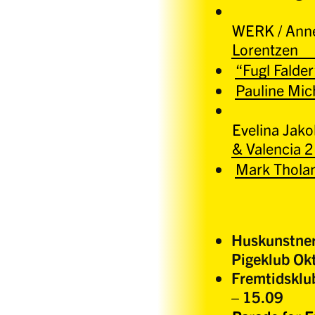
WERK / Anne
Lorentzen
“Fugl Falde
Pauline Mic
Evelina Jak
& Valencia 2 
Mark Thola
Huskunstner
Pigeklub Ok
Fremtidsklu
– 15.09