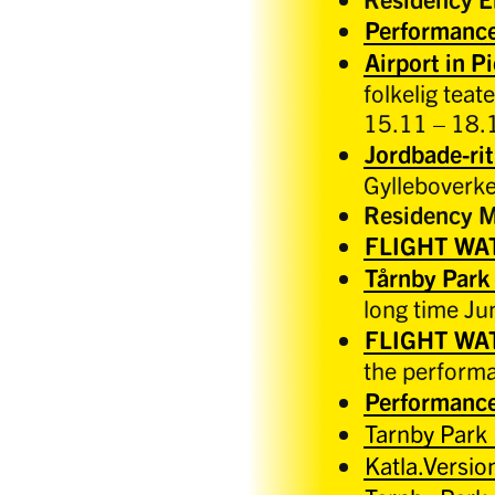
Performanc
Airport in P
folkelig teat
15.11 – 18
Jordbade-rit
Gylleboverk
Residency M
FLIGHT WA
Tårnby Park
long time J
FLIGHT WATC
the performa
Performanc
Tarnby Park
Katla.Versi