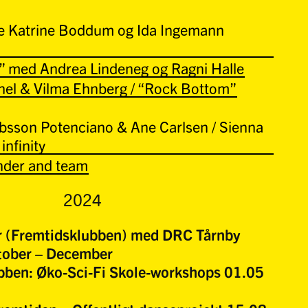
 Katrine Boddum og Ida Ingemann
r” med Andrea Lindeneg og Ragni Halle
hel & Vilma Ehnberg / “Rock Bottom”
obsson Potenciano & Ane Carlsen / Sienna
infinity
nder and team
2024
 (Fremtidsklubben) med DRC Tårnby
tober – December
bben: Øko-Sci-Fi Skole-workshops 01.05