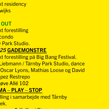
kt
residency
wijks
 OUT
kt
forestilling
econdo
y Park Studio.
.25
GADEMONSTRE
kt
forestilling pä Big Bang Festival.
iebmann / Tärnby Park Studio, dance
 Oscar Lyons, Mathias Loose og David
opez Restrepo
øve Allé 102
A – PLAY – STOP
lling i samarbejde med Tårnby
ek.