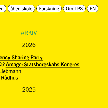
en
åben skole
Forskning
Om TPS
EN
ARKIV
2026
ency Sharing Party
/03
Amager
Statsborgskabs Kongres
Liebmann
 Rådhus
2025