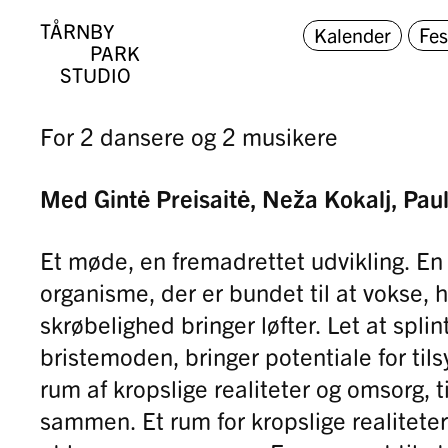
TÅRNBY
Kalender
Fes
PARK
STUDIO
For 2 dansere og 2 musikere
Med Gintė Preisaitė, Neža Kokalj, Pa
Et møde, en fremadrettet udvikling. En 
organisme, der er bundet til at vokse, h
skrøbelighed bringer løfter. Let at splin
bristemoden, bringer potentiale for til
rum af kropslige realiteter og omsorg, t
sammen.
Et rum for kropslige realiteter