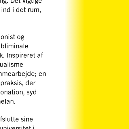
ind i det rum,
onist og
ubliminale
. Inspireret af
itualisme
ømmearbejde; en
praksis, der
tonation, syd
melan.
fslutte sine
niversitet i