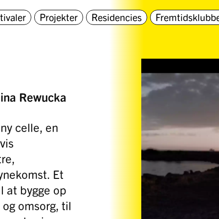
tivaler
Projekter
Residencies
Fremtidsklubb
ulina Rewucka
ny celle, en
vis
tre,
synekomst. Et
il at bygge op
 og omsorg, til