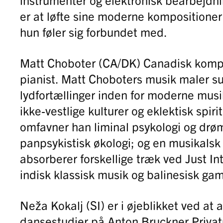
er at løfte sine moderne kompositioner 
hun føler sig forbundet med.
Matt Choboter (CA/DK) Canadisk komp
pianist. Matt Choboters musik maler s
lydfortællinger inden for moderne musik
ikke-vestlige kulturer og eklektisk spir
omfavner han liminal psykologi og dr
panpsykistisk økologi; og en musikalsk 
absorberer forskellige træk ved Just In
indisk klassisk musik og balinesisk ga
Neža Kokalj (SI) er i øjeblikket ved at a
dansestudier på Anton Bruckner Privatu