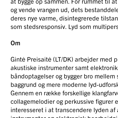
at bygge op sammen. For rummet til at
og vende vrangen ud, dets bestanddel
deres nye varme, disintegrerede tilst
som stedsresponsiv. Lyd som multipers
Om
Gintė Preisaitė (LT/DK) arbejder med p
akustiske instrumenter samt elektronik
båndoptagelser og bygger bro mellem s
baggrund og mere moderne lyd-udforsk
Gennem en række forskellige klangfarve
collagemelodier og perkussive figurer 
interesseret i at transcendere lyden af ​
instrumenter og elektronisk bearbejdnin