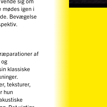
 vende sig om
e mødes igen i
ande. Bevægelse
pektiv.
ræparationer af
 og
in klassiske
ninger.
r, teksturer,
er hun
​akustiske
g. Det vigtige