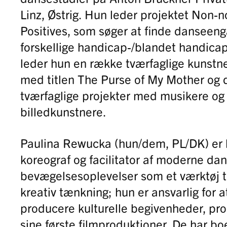
Linz, Østrig. Hun leder projektet Non-
Positives, som søger at finde danseen
forskellige handicap-/blandet handicap
leder hun en række tværfaglige kunstn
med titlen The Purse of My Mother og d
tværfaglige projekter med musikere og
billedkunstnere.
Paulina Rewucka (hun/dem, PL/DK) er 
koreograf og facilitator af moderne da
bevægelsesoplevelser som et værktøj ti
kreativ tænkning; hun er ansvarlig for 
producere kulturelle begivenheder, pr
sine første filmproduktioner. De har bo