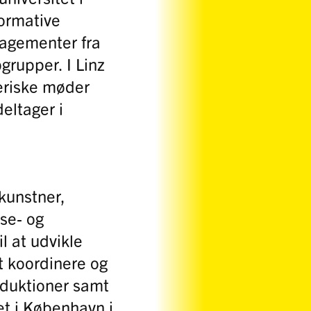
normative
gagementer fra
grupper. I Linz
eriske møder
eltager i
kunstner,
nse- og
l at udvikle
at koordinere og
oduktioner samt
et i København i