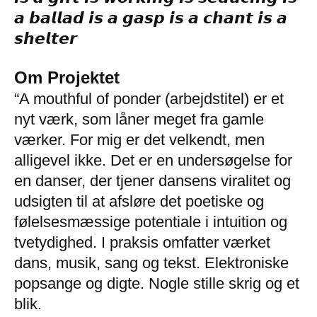
𝙖 𝙗𝙖𝙡𝙡𝙖𝙙 𝙞𝙨 𝙖 𝙜𝙖𝙨𝙥 𝙞𝙨 𝙖 𝙘𝙝𝙖𝙣𝙩 𝙞𝙨 𝙖
𝙨𝙝𝙚𝙡𝙩𝙚𝙧
.
Om Projektet
“A mouthful of ponder (arbejdstitel) er et
nyt værk, som låner meget fra gamle
værker. For mig er det velkendt, men
alligevel ikke. Det er en undersøgelse for
en danser, der tjener dansens viralitet og
udsigten til at afsløre det poetiske og
følelsesmæssige potentiale i intuition og
tvetydighed. I praksis omfatter værket
dans, musik, sang og tekst. Elektroniske
popsange og digte. Nogle stille skrig og et
blik.