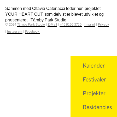
Sammen med Ottavia Catenacci leder hun projektet
YOUR HEART OUT, som delvist er blevet udviklet og
præsenteret i Tårnby Park Studio.
© 2024
Tårnby Park Studio
|
E-Mail
|
+45 9153 3715
|
Imprint
|
Privacy
|
Instagram
|
Facebook
Kalender
Festivaler
Projekter
Residencies