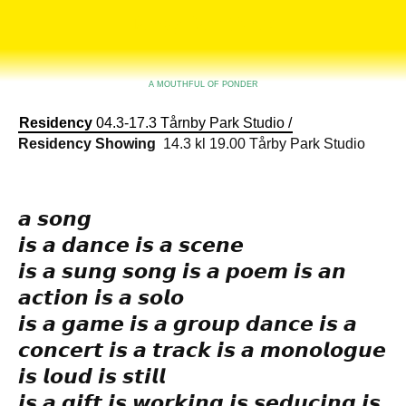
Tårnby Park Studio
A MOUTHFUL OF PONDER
Residency
04.3-17.3 Tårnby Park Studio /
Residency Showing
14.3 kl 19.00 Tårby Park Studio
.
𝙖 𝙨𝙤𝙣𝙜
𝙞𝙨 𝙖 𝙙𝙖𝙣𝙘𝙚 𝙞𝙨 𝙖 𝙨𝙘𝙚𝙣𝙚
𝙞𝙨 𝙖 𝙨𝙪𝙣𝙜 𝙨𝙤𝙣𝙜 𝙞𝙨 𝙖 𝙥𝙤𝙚𝙢 𝙞𝙨 𝙖𝙣
𝙖𝙘𝙩𝙞𝙤𝙣 𝙞𝙨 𝙖 𝙨𝙤𝙡𝙤
𝙞𝙨 𝙖 𝙜𝙖𝙢𝙚 𝙞𝙨 𝙖 𝙜𝙧𝙤𝙪𝙥 𝙙𝙖𝙣𝙘𝙚 𝙞𝙨 𝙖
𝙘𝙤𝙣𝙘𝙚𝙧𝙩 𝙞𝙨 𝙖 𝙩𝙧𝙖𝙘𝙠 𝙞𝙨 𝙖 𝙢𝙤𝙣𝙤𝙡𝙤𝙜𝙪𝙚
𝙞𝙨 𝙡𝙤𝙪𝙙 𝙞𝙨 𝙨𝙩𝙞𝙡𝙡
𝙞𝙨 𝙖 𝙜𝙞𝙛𝙩 𝙞𝙨 𝙬𝙤𝙧𝙠𝙞𝙣𝙜 𝙞𝙨 𝙨𝙚𝙙𝙪𝙘𝙞𝙣𝙜 𝙞𝙨