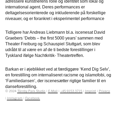
adressere kunstnerens rolle og identitet som lokal og
international agent. Deres performances er
deltagelsesorienterede og inkluderende på forskellige
niveauer, og er forankret i eksperimentel performance
Tidligere har Andreas Liebmann bl.a. iscenesat David
Graebers ‘Debts – the first 5000 years’ sammen med
Theater Freiburg og Schauspiel Stuttgart, som blev
udråbt til at være en af de ti bedste forestillinger i
Tyskland ifølge Nachtkritik- Theatertreffen.
Barkan er i øjeblikket ved at færdiggøre ‘Kend Dig Selv’,
en forestilling om internaliseret racisme og islamofobi, og
‘Familiedansen’, der iscenesætter rigtige familier til en
danseforestilling.
© 2024
Tårnby Park Studio
|
E-Mail
|
+45 9153 3715
|
Imprint
|
Privacy
|
Instagram
|
Facebook