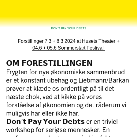
Tårnby Park Studio
DON’T PAY YOUR DEBTS
Forstillinger 7.3 + 8.3 2024 at
Husets Theater
+
04.6 + 05.6 Sommerstart Festival
𝗢𝗠 𝗙𝗢𝗥𝗘𝗦𝗧𝗜𝗟𝗟𝗜𝗡𝗚𝗘𝗡
Frygten for nye økonomiske sammenbrud
er et konstant ubehag og Liebmann/Barkan
prøver at klæde os ordentligt på til det
næste chok, ved at kikke på vores
forståelse af økonomien og det råderum vi
muligvis har eller ikke har.
𝗗𝗼𝗻’𝘁 𝗣𝗮𝘆 𝗬𝗼𝘂𝗿 𝗗𝗲𝗯𝘁𝘀 er en triviel
workshop for seriøse mennesker. En