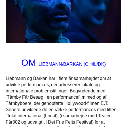
OM
LIEBMANN/BARKAN (CH/IL/DK)
Liebmann og Barkan har i flere år samarbejdet om at
udvikle performances, der adresserer lokale og
internationale problemstillinger. Begyndende med
’Tårnby Får Besøg’, en performancefilm med og af
Tårnbyboere, der genopførte Hollywood-filmen E.T.
Senere udviklede de en række performances med titlen
‘Total international (Local)’ (i samarbejde med Teater
Får302 og udvalgt til Det Frie Felts Festival) for at